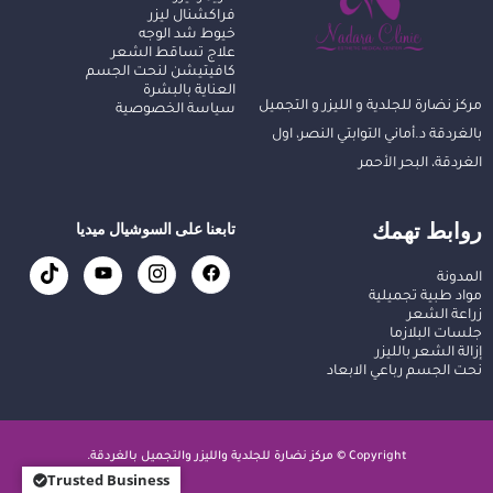
فراكشنال ليزر
خيوط شد الوجه
علاج تساقط الشعر
كافيتيشن لنحت الجسم
العناية بالبشرة
مركز نضارة للجلدية و الليزر و التجميل
سياسة الخصوصية
بالغردقة د.أماني التوابتي النصر، اول
الغردقة، البحر الأحمر
روابط تهمك
تابعنا على السوشيال ميديا
المدونة
مواد طبية تجميلية
زراعة الشعر
جلسات البلازما
إزالة الشعر بالليزر
نحت الجسم رباعي الابعاد
Copyright © مركز نضارة للجلدية والليزر والتجميل بالغردقة.
Trusted Business