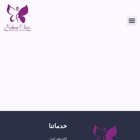
خدماتنا
اكزيمر ليزر