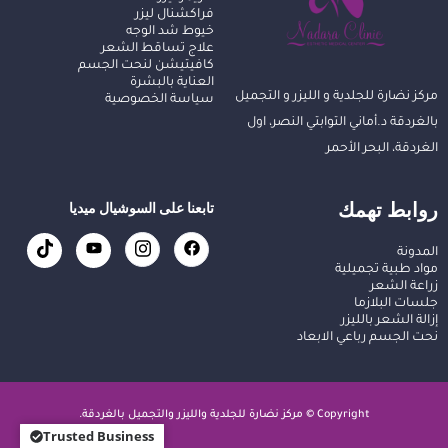
فراكشنال ليزر
خيوط شد الوجه
علاج تساقط الشعر
كافيتيشن لنحت الجسم
العناية بالبشرة
مركز نضارة للجلدية و الليزر و التجميل
سياسة الخصوصية
بالغردقة د.أماني التوابتي النصر، اول
الغردقة، البحر الأحمر
روابط تهمك
تابعنا على السوشيال ميديا
المدونة
مواد طبية تجميلية
زراعة الشعر
جلسات البلازما
إزالة الشعر بالليزر
نحت الجسم رباعي الابعاد
Copyright © مركز نضارة للجلدية والليزر والتجميل بالغردقة.
Trusted Business