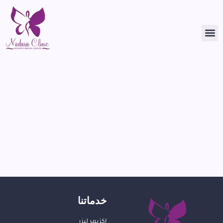
خدماتنا
اكزيمر ليزر