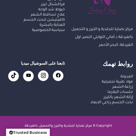
فراكشنال ليزر
خيوط شد الوجه
علاج تساقط الشعر
كافيتيشن لنحت الجسم
العناية بالبشرة
مركز نضارة للجلدية و الليزر و التجميل
سياسة الخصوصية
بالغردقة د.أماني التوابتي النصر، اول
الغردقة، البحر الأحمر
روابط تهمك
تابعنا على السوشيال ميديا
المدونة
مواد طبية تجميلية
زراعة الشعر
جلسات البلازما
إزالة الشعر بالليزر
نحت الجسم رباعي الابعاد
Copyright © مركز نضارة للجلدية والليزر والتجميل بالغردقة.
Trusted Business