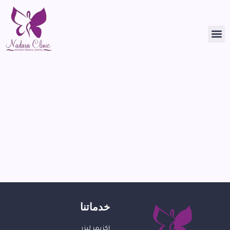
خدماتنا
اكزيمر ليزر