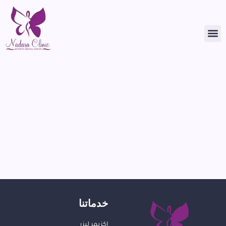
خدماتنا
اكزيمر ليزر