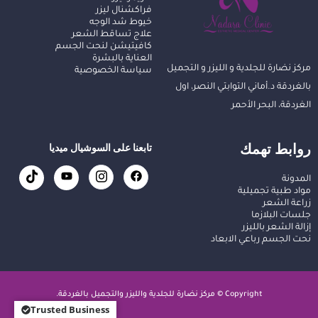
فراكشنال ليزر
خيوط شد الوجه
علاج تساقط الشعر
كافيتيشن لنحت الجسم
العناية بالبشرة
مركز نضارة للجلدية و الليزر و التجميل
سياسة الخصوصية
بالغردقة د.أماني التوابتي النصر، اول
الغردقة، البحر الأحمر
روابط تهمك
تابعنا على السوشيال ميديا
المدونة
مواد طبية تجميلية
زراعة الشعر
جلسات البلازما
إزالة الشعر بالليزر
نحت الجسم رباعي الابعاد
Copyright © مركز نضارة للجلدية والليزر والتجميل بالغردقة.
Trusted Business