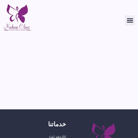
خدماتنا
اكزيمر ليزر