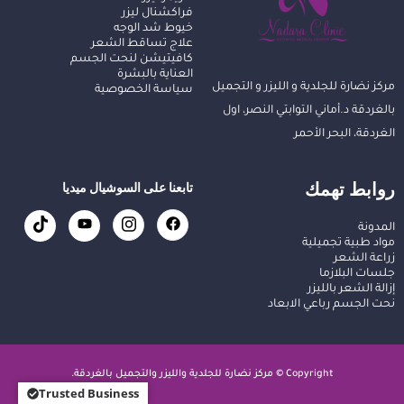
فراكشنال ليزر
خيوط شد الوجه
علاج تساقط الشعر
كافيتيشن لنحت الجسم
العناية بالبشرة
مركز نضارة للجلدية و الليزر و التجميل
سياسة الخصوصية
بالغردقة د.أماني التوابتي النصر، اول
الغردقة، البحر الأحمر
روابط تهمك
تابعنا على السوشيال ميديا
المدونة
مواد طبية تجميلية
زراعة الشعر
جلسات البلازما
إزالة الشعر بالليزر
نحت الجسم رباعي الابعاد
Copyright © مركز نضارة للجلدية والليزر والتجميل بالغردقة.
Trusted Business